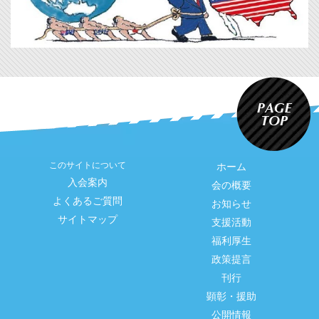
このサイトについて
ホーム
入会案内
会の概要
よくあるご質問
お知らせ
サイトマップ
支援活動
福利厚生
政策提言
刊行
顕彰・援助
公開情報