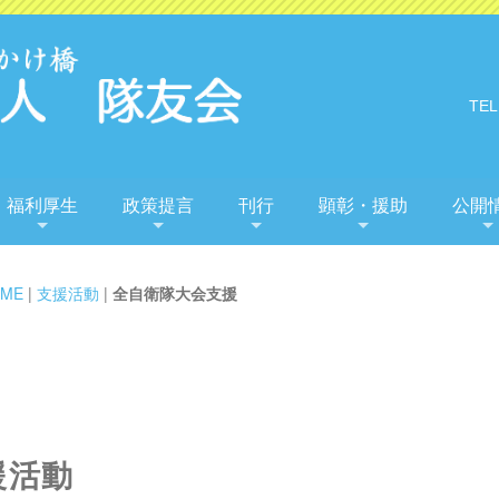
TEL
福利厚生
政策提言
刊行
顕彰・援助
公開
ME
|
支援活動
|
全自衛隊大会支援
援活動