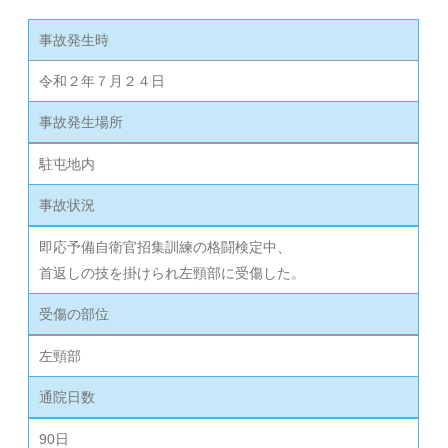
事故発生時
令和２年７月２４日
事故発生場所
駐屯地内
事故状況
即応予備自衛官招集訓練の格闘検定中、
首返しの技を掛けられ左頸部に受傷した。
受傷の部位
左頸部
通院日数
90日