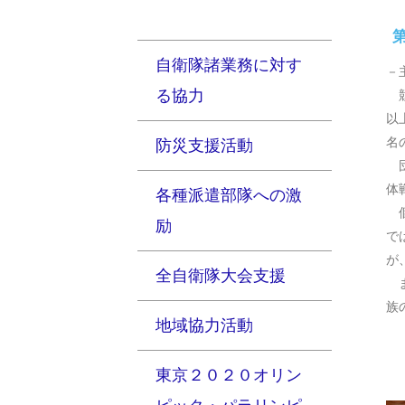
第
自衛隊諸業務に対す
－
る協力
競
以
名
防災支援活動
団
体
各種派遣部隊への激
個
励
で
が
全自衛隊大会支援
ま
族
地域協力活動
東京２０２０オリン