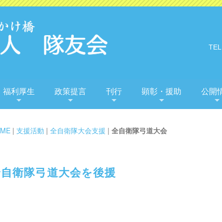
TEL
福利厚生
政策提言
刊行
顕彰・援助
公開
ME
|
支援活動
|
全自衛隊大会支援
|
全自衛隊弓道大会
全自衛隊弓道大会を後援