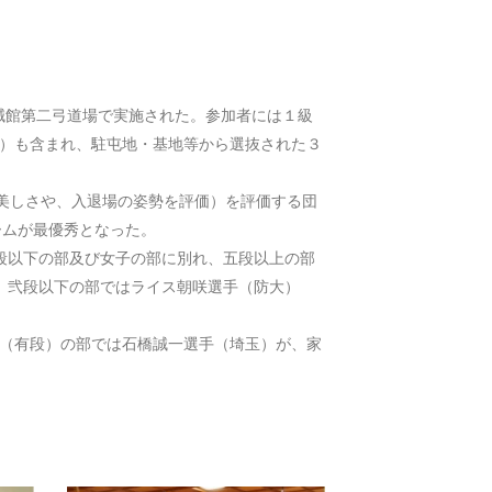
誠館第二弓道場で実施された。参加者には１級
み）も含まれ、駐屯地・基地等から選抜された３
美しさや、入退場の姿勢を評価）を評価する団
ームが最優秀となった。
段以下の部及び女子の部に別れ、五段以上の部
、弐段以下の部ではライス朝咲選手（防大）
（有段）の部では石橋誠一選手（埼玉）が、家