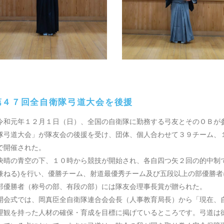
４７回全自衛隊弓道大会を後援
和元年１２月１日（日）、全国の自衛隊に勤務する弓友とそのＯＢが
隊弓道大会」が隊友会の後援を受け、団体、個人合わせて３９チーム、
で開催された。
晴の青空の下、１０時から競技が開始され、各自四つ矢２回の的中制で
兼ねる)を行い、優勝チーム、射道最優秀チーム及び五段以上の部優勝
部優勝者（称号の部、有段の部）には隊友会理事長賞が贈られた。
会式では、岡真臣全自衛隊連合会会長（人事教育局長）から「現在、
理観を持った人材の確保・育成を目標に掲げているところです。弓道は