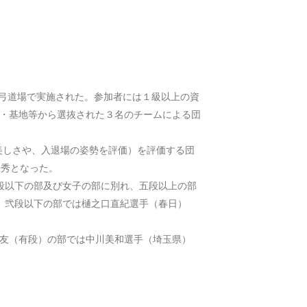
二弓道場で実施された。参加者には１級以上の資
地・基地等から選抜された３名のチームによる団
美しさや、入退場の姿勢を評価）を評価する団
優秀となった。
段以下の部及び女子の部に別れ、五段以上の部
、弐段以下の部では樋之口直紀選手（春日）
友（有段）の部では中川美和選手（埼玉県）