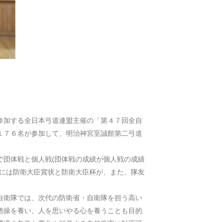
参加する全日本弓道連盟主催の「第４７回全自
１７６名が参加して、明治神宮至誠館第二弓道
団体戦と個人戦(団体戦の成績が個人戦の成績
者には防衛大臣賞状と防衛大臣杯が、また、隊友
自衛隊では、次代の防衛省・自衛隊を担う高い
徳操を養い、人を思いやる心を養うことも目的