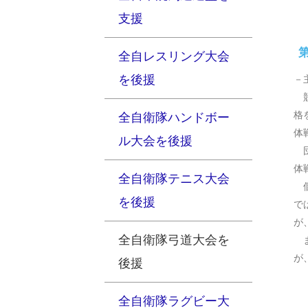
支援
第
全自レスリング大会
を後援
－
競
格
全自衛隊ハンドボー
体
ル大会を後援
団
体
全自衛隊テニス大会
個
を後援
で
が
全自衛隊弓道大会を
ま
が
後援
全自衛隊ラグビー大