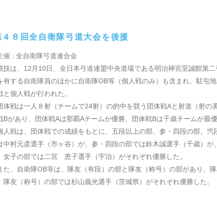
４８回全自衛隊弓道大会を後援
主催 : 全自衛隊弓道連合会
技は、12月10日、全日本弓道連盟中央道場である明治神宮至誠館第
を有する自衛隊員のほかに自衛隊OB等（個人戦のみ）も含まれ、駐屯
戦と個人戦が行われた。
体戦は一人８射（チームで24射）の的中を競う団体戦Aと射道（射の
戦Bがあり、団体戦Aは那覇Aチームが優勝、団体戦Bは千歳チームが最
人戦は、団体戦での成績をもとに、五段以上の部、参・四段の部、弐
は中村元彦選手（市ヶ谷）が、参・四段の部では鈴木誠選手（千歳）が
、女子の部では二宮 恵子選手（宇治）がそれぞれ優勝した。
た、自衛隊OB等は、隊友（有段）の部と隊友（称号）の部があり、隊
、隊友（称号）の部では杉山義光選手（茨城県）がそれぞれ優勝した。