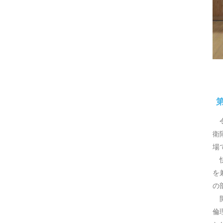
第
令
衛
場
快
を
の
開
倫