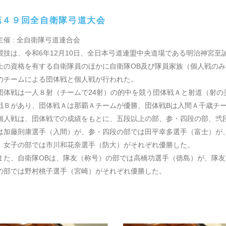
４９回全自衛隊弓道大会
主催 : 全自衛隊弓道連合会
技は、令和6年12月10日、全日本弓道連盟中央道場である明治神宮至
上の資格を有する自衛隊員のほかに自衛隊OB及び隊員家族（個人戦の
のチームによる団体戦と個人戦が行われた。
体戦は一人８射（チームで24射）の的中を競う団体戦Ａと射道（射の
戦Ｂがあり、団体戦Ａは那覇Ａチームが優勝、団体戦Bは入間Ａ千歳チ
人戦は、団体戦での成績をもとに、五段以上の部、参・四段の部、弐
は加藤則康選手（入間）が、参・四段の部では田平幸多選手（富士）が
、女子の部では市川和花奈選手（防大）がそれぞれ優勝した。
た、自衛隊OBは、隊友（称号）の部では高橋功選手（徳島）が、隊友
の部では野村桃子選手（宮崎）がそれぞれ優勝した。