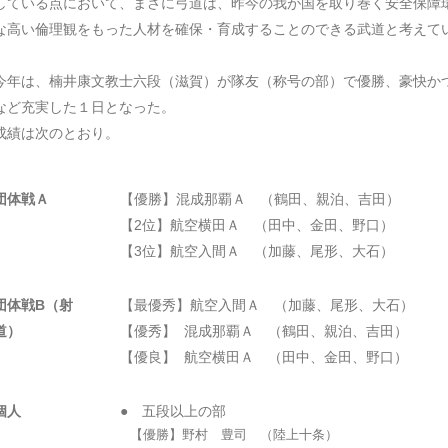
している点において、まさに弓道は、昨今の我が国を取り巻く安全保障
な高い倫理観をもった人材を確保・育成することのできる武道と考えて
。
年は、楠井康文教士六段（滋賀）が隊友（称号の部）で優勝、豪快か
など充実した１日となった。
績は次のとおり。
団体戦Ａ
【優勝】混成那覇Ａ （鶴田、親泊、吉田）
【
2
位】航空横田Ａ （田中、金田、野口）
【
3
位】航空入間Ａ （加藤、尾形、大石）
団体戦
B
（射
【最優秀】航空入間Ａ （加藤、尾形、大石）
道）
【優秀】 混成那覇Ａ （鶴田、親泊、吉田）
【優良】 航空横田Ａ （田中、金田、野口）
個人
● 五段以上の部
【優勝】野村 豊司 （陸上十条）