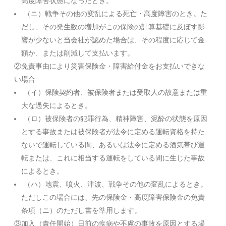
高度障害状態になったとき。
（ニ）戦争その他の変乱による死亡・高度障害のとき。た
だし、その発生数の増加がこの保険の計算基礎に及ぼす影
響が少ないと当会社が認めた場合は、その程度に応じて金
額か、または削減して支払います。
②免責事由により災害保険金・障害給付金をお支払いできな
い場合
（イ）保険契約者、被保険者または受取人の故意または重
大な過失によるとき。
（ロ）被保険者の犯罪行為、精神障害、泥酔の状態を原因
とする事故または被保険者が法令に定める運転資格を持た
ないで運転している間、あるいは法令に定める酒気帯び運
転または、これに相当する運転をしている間に生じた事故
によるとき。
（ハ）地震、噴火、津波、戦争その他の変乱によるとき。
ただしこの場合には、先の保険金・高度障害保険金の免責
条項（ニ）のただし書を準用します。
③加入（責任開始）日前の疾病や不慮の事故を原因とする場