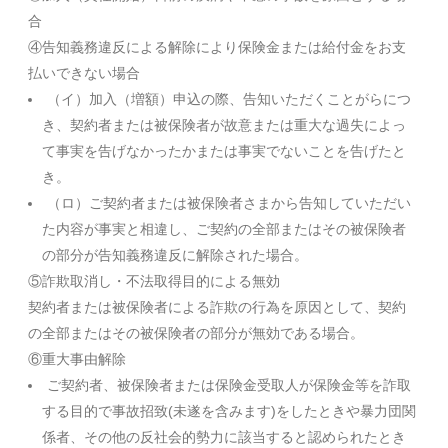
合
④告知義務違反による解除により保険金または給付金をお支
払いできない場合
（イ）加入（増額）申込の際、告知いただくことがらにつ
き、契約者または被保険者が故意または重大な過失によっ
て事実を告げなかったかまたは事実でないことを告げたと
き。
（ロ）ご契約者または被保険者さまから告知していただい
た内容が事実と相違し、ご契約の全部またはその被保険者
の部分が告知義務違反に解除された場合。
⑤詐欺取消し・不法取得目的による無効
契約者または被保険者による詐欺の行為を原因として、契約
の全部またはその被保険者の部分が無効である場合。
⑥重大事由解除
ご契約者、被保険者または保険金受取人が保険金等を詐取
する目的で事故招致(未遂を含みます)をしたときや暴力団関
係者、その他の反社会的勢力に該当すると認められたとき