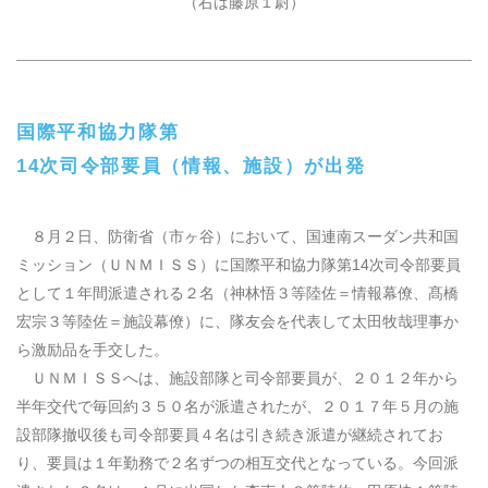
（右は藤原１尉）
国際平和協力隊第
14
次司令部要員（情報、施設）が出発
８月２日、防衛省（市ヶ谷）において、国連南スーダン共和国
ミッション（ＵＮＭＩＳＳ）に国際平和協力隊第
14
次司令部要員
として１年間派遣される２名（神林悟３等陸佐＝情報幕僚、髙橋
宏宗３等陸佐＝施設幕僚）に、隊友会を代表して太田牧哉理事か
ら激励品を手交した。
ＵＮＭＩＳＳへは、施設部隊と司令部要員が、２０１２年から
半年交代で毎回約３５０名が派遣されたが、２０１７年５月の施
設部隊撤収後も司令部要員４名は引き続き派遣が継続されてお
り、要員は１年勤務で２名ずつの相互交代となっている。今回派