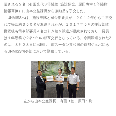
遣される２名（有薗光代３等陸佐=施設幕僚、原田寿幸１等陸尉=
情報幕僚）に山本公益課長から激励品を手交した。
UNMISSへは、施設部隊と司令部要員が、２０１２年から半年交
代で毎回約３５０名が派遣されたが、２０１７年５月の施設部隊
撤収後も司令部要員４名は引き続き派遣が継続されており、要員
は１年勤務で２名づつの相互交代となっている。今回派遣された2
名は、８月２８日に出国し、南スーダン共和国の首都ジュバにあ
るUNMISS司令部において勤務している。
左から山本公益課長、有薗３佐、原田１尉