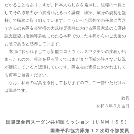
だかることもありますが、日本人らしさを発揮し、組織の一員と
してその原動力かつ潤滑油たるべく謙虚、誠実、献身の姿勢を堅
持して職務に取り組んでいます。こういった国外での任務に専念
できるのも隊友会皆様の大規模災害時における隊員家族の安否確
認支援協力活動等多岐にわたる本邦でのまた本邦からのご支援の
お陰であると感謝しています。
本邦におかれましても新型コロナウィルスワクチンの接種が始
まったものの、報道を見る限りではまだまだ予断の許さない状況
が継続していると認識しています。隊友会の皆様におかれまして
も何卒ご自愛ください。
なお、私達の写真を添付しておりますので、ご一瞥いただけれ
ば幸甚です。
敬具
令和３年５月吉日
国際連合南スーダン共和国ミッション（ＵＮＭＩＳＳ）
国際平和協力隊第１２次司令部要員