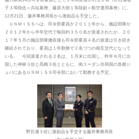
子３等陸佐＝兵站幕僚、藤原大樹１等陸尉＝航空運用幕僚）に、
12
月
21
日、藤井事務局長から激励品を手交した。
ＵＮＭＩＳＳへは、司令部要員が２０１１年から、施設部隊が
２０１２年から半年交代で毎回約３５０名が派遣されたが、２０
１７年５月の施設部隊撤収後も司令部要員４名の派遣は引き続き
継続されており、要員は１年勤務で２名づつの相互交代となって
いる。 今回派遣される２名は、１月末に出国し、昨年８月に出
国した神林３佐と髙橋３佐とともに、南スーダン共和国の首都ジ
ュバにあるＵＮＭＩＳＳ司令部において勤務する予定。
野呂瀬３佐に激励品を手交する藤井事務局長