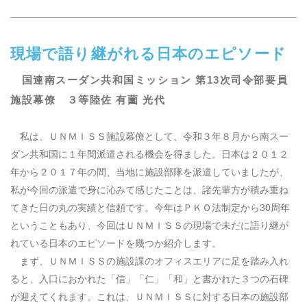
現場で語り継がれる日本のエピソード
国連南スーダン共和国ミッション
第
13
次司令部要員
施設幕僚 ３等陸佐
有薗
光代
私は、ＵＮＭＩＳＳ施設幕僚として、令和３年８月から南スー
ダン共和国に１年間派遣される機会を得ました。日本は２０１２
年から２０１７年の間、当地に施設部隊を派遣していましたが、
私が今回の派遣で身に沁みて感じたことは、諸先輩方が積み重ね
てきた日の丸の実績と信頼です。今年はＰＫＯ法制定から30周年
ということもあり、今回はＵＮＭＩＳＳの現場で未だに語り継が
れている日本のエピソードを幾つか紹介します。
まず、ＵＮＭＩＳＳの施設課のオフィスエリアに足を踏み入れ
ると、入口におかれた「信」「仁」「和」と書かれた３つの石碑
が迎えてくれます。これは、ＵＮＭＩＳＳに対する日本の施設部