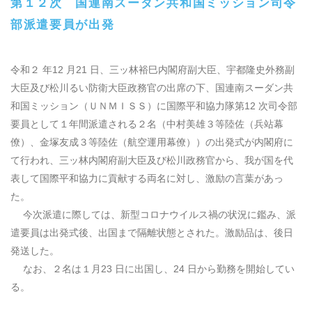
第１２次 国連南スーダン共和国ミッション司令
部派遣要員が出発
令和２ 年
12
月
21
日、三ッ林裕巳内閣府副大臣、宇都隆史外務副
大臣及び松川るい防衛大臣政務官の出席の下、国連南スーダン共
和国ミッション（ＵＮＭＩＳＳ）に国際平和協力隊第
12
次司令部
要員として１年間派遣される２名（中村美雄３等陸佐（兵站幕
僚）、金塚友成３等陸佐（航空運用幕僚））の出発式が内閣府に
て行われ、三ッ林内閣府副大臣及び松川政務官から、我が国を代
表して国際平和協力に貢献する両名に対し、激励の言葉があっ
た。
今次派遣に際しては、新型コロナウイルス禍の状況に鑑み、派
遣要員は出発式後、出国まで隔離状態とされた。激励品は、後日
発送した。
なお、２名は１月
23
日に出国し、
24
日から勤務を開始してい
る。