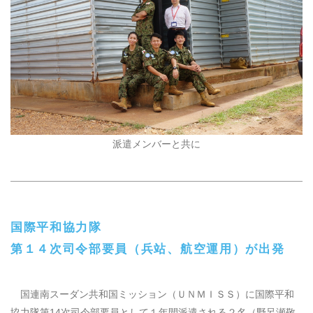
派遣メンバーと共に
国際平和協力隊
第１４次司令部要員（兵站、航空運用）が出発
国連南スーダン共和国ミッション（ＵＮＭＩＳＳ）に国際平和
協力隊第
14
次司令部要員として１年間派遣される２名（野呂瀬敬