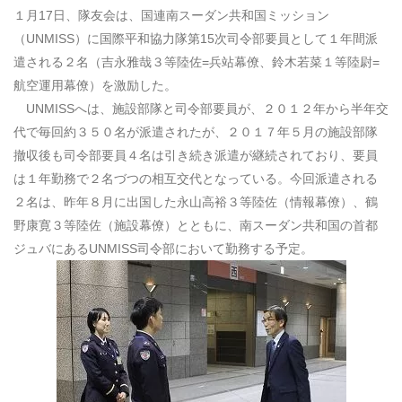
１月
17
日、隊友会は、国連南スーダン共和国ミッション
（
UNMISS
）に国際平和協力隊第
15
次司令部要員として１年間派
遣される２名（吉永雅哉３等陸佐
=
兵站幕僚、鈴木若菜１等陸尉
=
航空運用幕僚）を激励した。
UNMISS
へは、施設部隊と司令部要員が、２０１２年から半年交
代で毎回約３５０名が派遣されたが、２０１７年５月の施設部隊
撤収後も司令部要員４名は引き続き派遣が継続されており、要員
は１年勤務で２名づつの相互交代となっている。今回派遣される
２名は、昨年８月に出国した永山高裕３等陸佐（情報幕僚）、鶴
野康寛３等陸佐（施設幕僚）とともに、南スーダン共和国の首都
ジュバにある
UNMISS
司令部において勤務する予定。