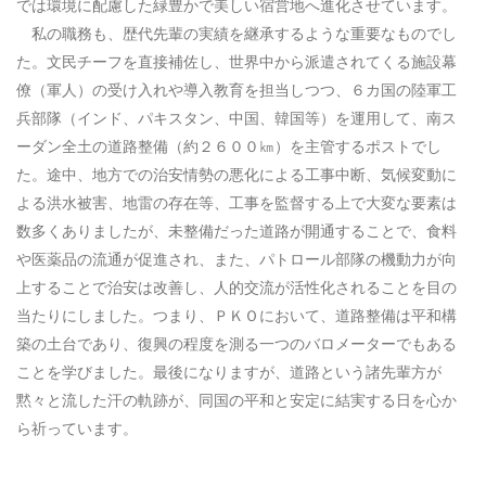
では環境に配慮した緑豊かで美しい宿営地へ進化させています。
私の職務も、歴代先輩の実績を継承するような重要なものでし
た。文民チーフを直接補佐し、世界中から派遣されてくる施設幕
僚（軍人）の受け入れや導入教育を担当しつつ、６カ国の陸軍工
兵部隊（インド、パキスタン、中国、韓国等）を運用して、南ス
ーダン全土の道路整備（約２６００㎞）を主管するポストでし
た。途中、地方での治安情勢の悪化による工事中断、気候変動に
よる洪水被害、地雷の存在等、工事を監督する上で大変な要素は
数多くありましたが、未整備だった道路が開通することで、食料
や医薬品の流通が促進され、また、パトロール部隊の機動力が向
上することで治安は改善し、人的交流が活性化されることを目の
当たりにしました。つまり、ＰＫＯにおいて、道路整備は平和構
築の土台であり、復興の程度を測る一つのバロメーターでもある
ことを学びました。最後になりますが、道路という諸先輩方が
黙々と流した汗の軌跡が、同国の平和と安定に結実する日を心か
ら祈っています。