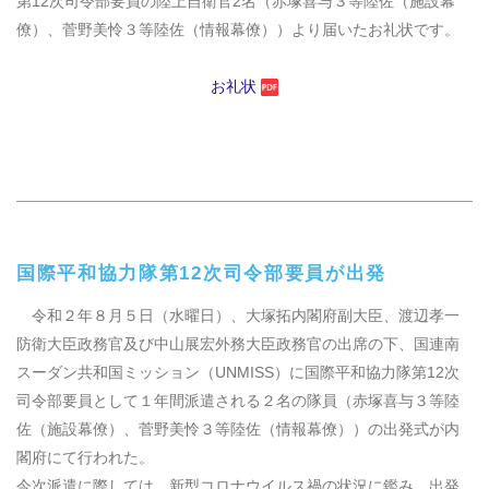
第
12
次司令部要員の陸上自衛官
2
名（赤塚喜与３等陸佐（施設幕
僚）、菅野美怜３等陸佐（情報幕僚））より届いたお礼状です。
お礼状
国際平和協力隊第
12
次司令部要員が出発
令和２年８月５日（水曜日）、大塚拓内閣府副大臣、渡辺孝一
防衛大臣政務官及び中山展宏外務大臣政務官の出席の下、国連南
スーダン共和国ミッション（
UNMISS
）に国際平和協力隊第
12
次
司令部要員として１年間派遣される２名の隊員（赤塚喜与３等陸
佐（施設幕僚）、菅野美怜３等陸佐（情報幕僚））の出発式が内
閣府にて行われた。
今次派遣に際しては、新型コロナウイルス禍の状況に鑑み、出発