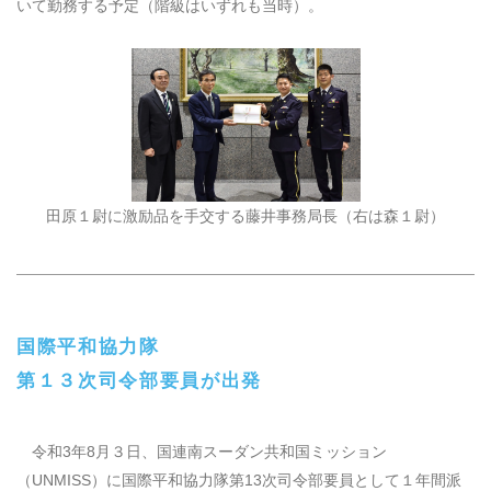
いて勤務する予定（階級はいずれも当時）。
田原１尉に激励品を手交する藤井事務局長（右は森１尉）
国際平和協力隊
第１３次司令部要員が出発
令和3年8月３日、国連南スーダン共和国ミッション
（UNMISS）に国際平和協力隊第13次司令部要員として１年間派