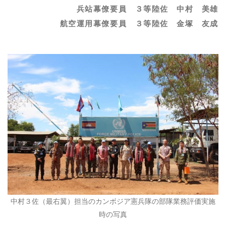
兵站幕僚要員 ３等陸佐 中村 美雄
航空運用幕僚要員 ３等陸佐 金塚 友成
中村３佐（最右翼）担当のカンボジア憲兵隊の部隊業務評価実施
時の写真