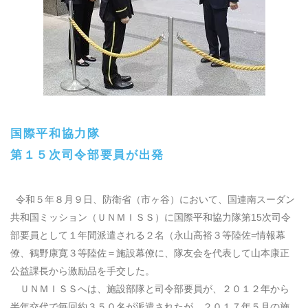
国際平和協力隊
第１５次司令部要員が出発
令和５年８月９日、防衛省（市ヶ谷）において、国連南スーダン
共和国ミッション（ＵＮＭＩＳＳ）に国際平和協力隊第
15
次司令
部要員として１年間派遣される２名（永山高裕３等陸佐
=
情報幕
僚、鶴野康寛３等陸佐＝施設幕僚に、隊友会を代表して山本康正
公益課長から激励品を手交した。
ＵＮＭＩＳＳへは、施設部隊と司令部要員が、２０１２年から
半年交代で毎回約３５０名が派遣されたが、２０１７年５月の施