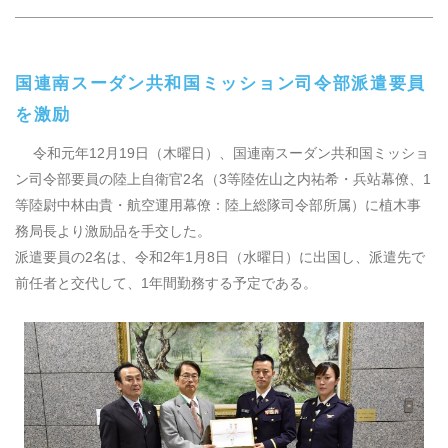
国連南スーダン共和国ミッション司令部派遣要員
を激励
令和元年
12
月
19
日（木曜日）、国連南スーダン共和国ミッショ
ン司令部要員の陸上自衛官
2
名（
3
等陸佐山之内祐希・兵站幕僚、
1
等陸尉中林由貴・航空運用幕僚：陸上総隊司令部所属）に植木事
務局長より激励品を手交した。
派遣要員の
2
名は、令和
2
年
1
月
8
日（水曜日）に出国し、派遣先で
前任者と交代して、
1
年間勤務する予定である。