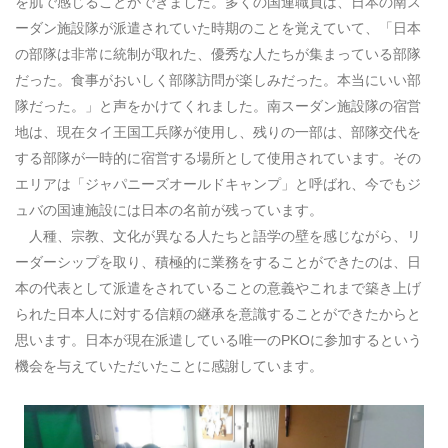
を肌で感じることができました。多くの国連職員は、日本の南ス
ーダン施設隊が派遣されていた時期のことを覚えていて、「日本
の部隊は非常に統制が取れた、優秀な人たちが集まっている部隊
だった。食事がおいしく部隊訪問が楽しみだった。本当にいい部
隊だった。」と声をかけてくれました。南スーダン施設隊の宿営
地は、現在タイ王国工兵隊が使用し、残りの一部は、部隊交代を
する部隊が一時的に宿営する場所として使用されています。その
エリアは「ジャパニーズオールドキャンプ」と呼ばれ、今でもジ
ュバの国連施設には日本の名前が残っています。
人種、宗教、文化が異なる人たちと語学の壁を感じながら、リ
ーダーシップを取り、積極的に業務をすることができたのは、日
本の代表として派遣をされていることの意義やこれまで築き上げ
られた日本人に対する信頼の継承を意識することができたからと
思います。日本が現在派遣している唯一の
PKO
に参加するという
機会を与えていただいたことに感謝しています。