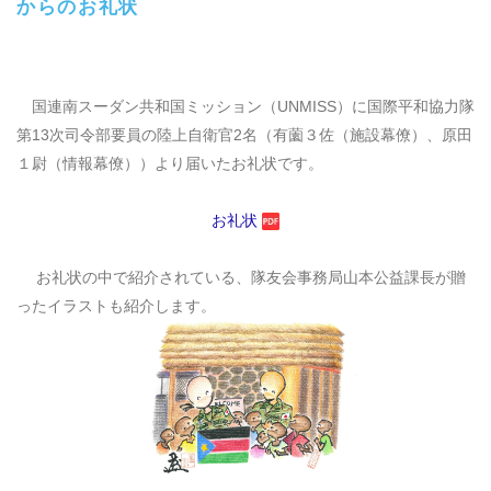
からのお礼状
国連南スーダン共和国ミッション（
UNMISS
）に国際平和協力隊
第
13
次司令部要員の陸上自衛官
2
名（有薗３佐（施設幕僚）、原田
１尉（情報幕僚））より届いたお礼状です。
お礼状
お礼状の中で紹介されている、隊友会事務局山本公益課長が贈
ったイラストも紹介します。