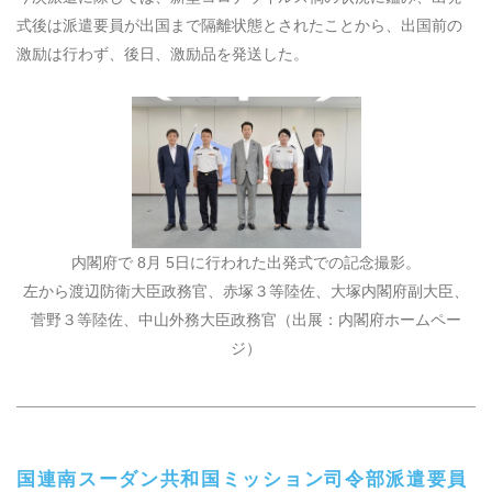
式後は派遣要員が出国まで隔離状態とされたことから、出国前の
激励は行わず、後日、激励品を発送した。
内閣府で
8
月
5
日に行われた出発式での記念撮影。
左から渡辺防衛大臣政務官、赤塚３等陸佐、大塚内閣府副大臣、
菅野３等陸佐、中山外務大臣政務官（出展：内閣府ホームペー
ジ）
国連南スーダン共和国ミッション司令部派遣要員