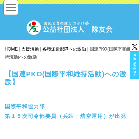
HOME
|
支援活動
|
各種派遣部隊への激励
|
国連PKO(国際平和維
持活動)への激励
【国連PKO(国際平和維持活動)への激
励】
国際平和協力隊
第１５次司令部要員（兵站・航空運用）が出発