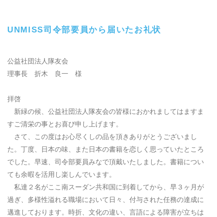
UNMISS司令部要員から届いたお礼状
公益社団法人隊友会
理事長 折木 良一 様
拝啓
新緑の候、公益社団法人隊友会の皆様におかれましてはますま
すご清栄の事とお喜び申し上げます。
さて、この度はお心尽くしの品を頂きありがとうございまし
た。丁度、日本の味、また日本の書籍を恋しく思っていたところ
でした。早速、司令部要員みなで頂戴いたしました。書籍につい
ても余暇を活用し楽しんでいます。
私達２名がここ南スーダン共和国に到着してから、早３ヶ月が
過ぎ、多様性溢れる職場において日々、付与された任務の達成に
邁進しております。時折、文化の違い、言語による障害が立ちは