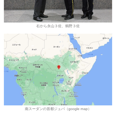
右から永山３佐、鶴野３佐
南スーダンの首都ジュバ（google map）