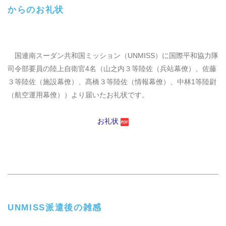
からのお礼状
国連南スーダン共和国ミッション（
UNMISS
）に国際平和協力隊
司令部要員の陸上自衛官4名（山之内３等陸佐（兵站幕僚）、佐藤
３等陸佐（施設幕僚）、髙橋３等陸佐（情報幕僚）、中林1等陸尉
（航空運用幕僚））より届いたお礼状です。
お礼状
UNMISS
派遣後の雑感