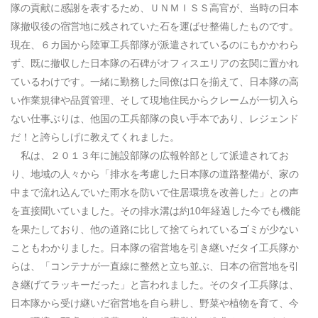
隊の貢献に感謝を表するため、ＵＮＭＩＳＳ高官が、当時の日本
隊撤収後の宿営地に残されていた石を運ばせ整備したものです。
現在、６カ国から陸軍工兵部隊が派遣されているのにもかかわら
ず、既に撤収した日本隊の石碑がオフィスエリアの玄関に置かれ
ているわけです。一緒に勤務した同僚は口を揃えて、日本隊の高
い作業規律や品質管理、そして現地住民からクレームが一切入ら
ない仕事ぶりは、他国の工兵部隊の良い手本であり、レジェンド
だ！と誇らしげに教えてくれました。
私は、２０１３年に施設部隊の広報幹部として派遣されてお
り、地域の人々から「排水を考慮した日本隊の道路整備が、家の
中まで流れ込んでいた雨水を防いで住居環境を改善した」との声
を直接聞いていました。その排水溝は約10年経過した今でも機能
を果たしており、他の道路に比して捨てられているゴミが少ない
こともわかりました。日本隊の宿営地を引き継いだタイ工兵隊か
らは、「コンテナが一直線に整然と立ち並ぶ、日本の宿営地を引
き継げてラッキーだった」と言われました。そのタイ工兵隊は、
日本隊から受け継いだ宿営地を自ら耕し、野菜や植物を育て、今