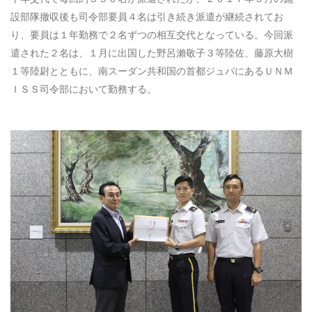
設部隊撤収後も司令部要員４名は引き続き派遣が継続されてお
り、要員は１年勤務で２名ずつの相互交代となっている。今回派
遣された２名は、１月に出国した野呂瀨敬子３等陸佐、藤原大樹
１等陸尉とともに、南スーダン共和国の首都ジュバにあるＵＮＭ
ＩＳＳ司令部において勤務する。