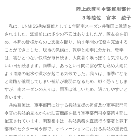
陸上総隊司令部運用部付
３等陸佐 宮本 綾子
私は、
UNMISS
兵站幕僚として１年間南スーダン共和国に派遣を
されました。派遣前には多少の不安はありましたが、隊友会を初
め、本邦の皆様からのご支援を賜り、約１年間の任務を完遂する
ことができました。現地の気候は、乾季と雨季に分かれ、乾季
は、雲ひとつない快晴が毎日続き、大変暑く埃っぽくも気持ちの
いい日が続きます。雨季は、あっという間に雲が立ち込め大雨に
より道路の冠水や洪水が起こる気候でした。我々は、雨季になる
と道路が荒廃してしまい補給が脆弱になるため、戦々恐々としま
すが、南スーダンの人々は、雨季は涼しいため、過ごしやすいと
言います。
兵站幕僚は、軍事部門に対する兵站支援の監督及び軍事部門司
令官の兵站的見地からの助言機能を担う軍事部門司令部第４部に
配置されています。調整相手は、兵站業務を直接行う部署と隷下
部隊のセクター司令部で、オペレーションにおける兵站の重要性