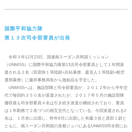
国際平和協力隊
第１３次司令部要員が出発
令和３年
12
月
23
日、国連南スーダン共和国ミッション
（
UNMISS
）に国際平和協力隊第
13
次司令部要員として１年間派
遣される２名（田原快１等陸尉
=
兵站幕僚、森克人１等陸尉
=
航空
運用幕僚）に藤井事務局長から激励品を手交した。
UNMISS
へは、施設部隊と司令部要員が、２０１２年から半年交
代で毎回約３５０名が派遣されたが、２０１７年５月の施設部隊
撤収後も司令部要員４名は引き続き派遣が継続されており、要員
は１年勤務で２名づつの相互交代となっている。今回派遣される
2
名は、１月末に出国し、昨年
8
月に出国した有薗３佐と原田１尉と
ともに、南スーダン共和国の首都ジュバにある
UNMISS
司令部にお