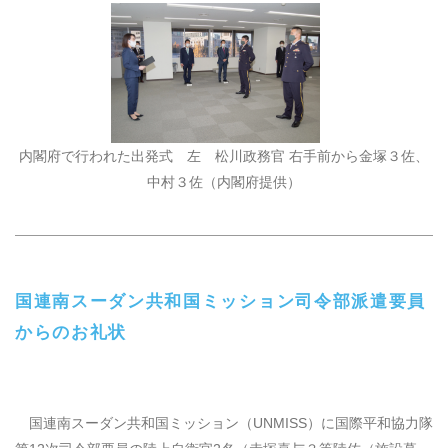
内閣府で行われた出発式 左 松川政務官 右手前から金塚３佐、
中村３佐（内閣府提供）
国連南スーダン共和国ミッション司令部派遣要員
からのお礼状
国連南スーダン共和国ミッション（
UNMISS
）に国際平和協力隊