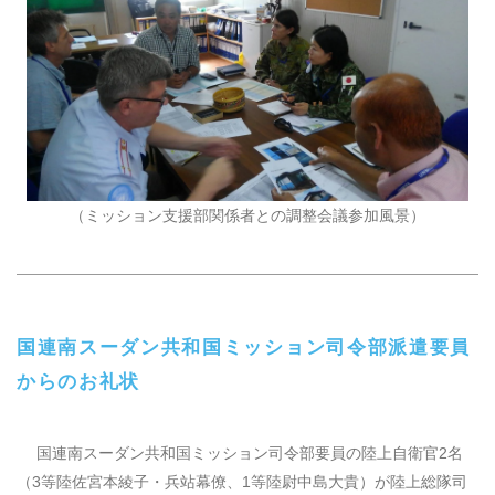
（ミッション支援部関係者との調整会議参加風景）
国連南スーダン共和国ミッション司令部派遣要員
からのお礼状
国連南スーダン共和国ミッション司令部要員の陸上自衛官
2
名
（
3
等陸佐宮本綾子・兵站幕僚、
1
等陸尉中島大貴）が陸上総隊司