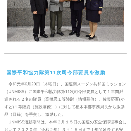
国際平和協力隊第
11
次司令部要員を激励
令和元年
6
月
20
日（木曜日）、国連南スーダン共和国ミッション
（
UNMISS
）に国際平和協力隊第
11
次司令部要員として１年間派
遣される２名の隊員（髙橋忍１等陸尉（情報幕僚）、佐藤応百
(
か
ずと
)
１等陸尉（施設幕僚））に対して植木本部事務局長から激励
品（目録）を手交し、激励した。
UNMISS活動期間は、本年３月１５日の国連の安全保障理事会に
おいて２０２０年（令和２年）３月１５日まで１年間延長する安