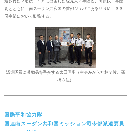
遣された２名は、１月に出国した森克人３等陸佐、田原快１等陸
尉とともに、南スーダン共和国の首都ジュバにあるＵＮＭＩＳＳ
司令部において勤務する。
派遣隊員に激励品を手交する太田理事（中央左から神林３佐、髙
橋３佐）
国際平和協力隊
国連南スーダン共和国ミッション司令部派遣要員