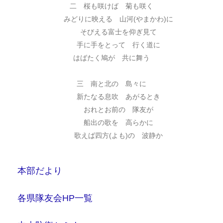
二 桜も咲けば 菊も咲く
みどりに映える 山河(やまかわ)に
そびえる富士を仰ぎ見て
手に手をとって 行く道に
はばたく鳩が 共に舞う
三 南と北の 島々に
新たなる息吹 あがるとき
おれとお前の 隊友が
船出の歌を 高らかに
歌えば四方(よも)の 波静か
本部だより
各県隊友会HP一覧