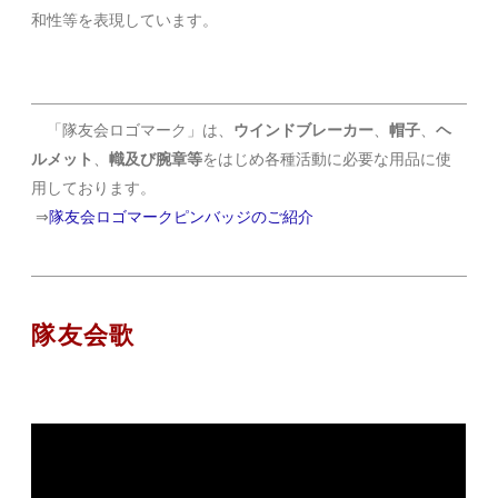
和性等を表現しています。
「隊友会ロゴマーク」は、
ウインドブレーカー
、
帽子
、
ヘ
ルメット
、
幟及び腕章等
をはじめ各種活動に必要な用品に使
用しております。
⇒
隊友会ロゴマークピンバッジのご紹介
隊友会歌