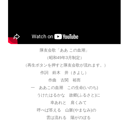
隊友会歌「ああ この血潮」
（昭和49年3月制定）
（再生ボタンを押すと隊友会歌が流れます。）
作詞 鈴木 井（きよし）
作曲 古関 裕而
一 ああこの血潮 この生命(いのち)
うけたはるかな 故郷(ふるさと)に
幸あれと 肩くみて
呼べば答える 山脈(やまなみ)の
雲は流れる 陽がのぼる